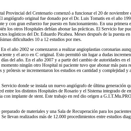
al Provincial del Centenario comenzó a funcionar el 20 de noviembre d
El angiógrafo original fue donado por el Dr. Luis Tomatis en el año 19
e y con gran esfuerzo fue puesto en funcionamiento. En una primera e
én los otros Hospitales debían abonar las prácticas. El Servicio fue pu
ctos logísticos del Dr. Eduardo Picabea. Meses después de la puesta e
simas dificultades 10 a 12 estudios por mes.
. En el año 2002 se comenzaron a realizar angioplastias coronarias au
aciente y el arco en C original. Esto permitió sin lugar a dudas increm
 días del año. En el año 2007 y a partir del cambio de autoridades en el
ese momento ningún otro Hospital ni paciente tuvo que abonar más para re
s y prótesis se incrementaron los estudios en cantidad y complejidad y
Servicio donde se instala un nuevo angiógrafo de última generación que 
 entre los distintos Hospitales de Rosario y el Sistema integrado de em
ria con implante de stent. Este trabajo en red dio origen a G.I.T.Mu.
reparado de materiales y una Sala de Recuperación para los pacientes 
 Se llevan realizados más de 12.000 procedimientos entre estudios diagn