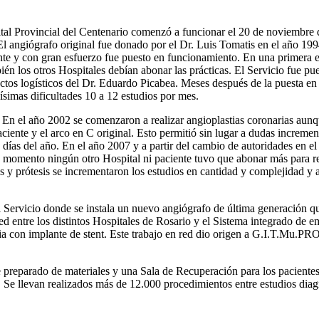
al Provincial del Centenario comenzó a funcionar el 20 de noviembre d
El angiógrafo original fue donado por el Dr. Luis Tomatis en el año 19
e y con gran esfuerzo fue puesto en funcionamiento. En una primera e
én los otros Hospitales debían abonar las prácticas. El Servicio fue pu
ctos logísticos del Dr. Eduardo Picabea. Meses después de la puesta e
simas dificultades 10 a 12 estudios por mes.
. En el año 2002 se comenzaron a realizar angioplastias coronarias au
aciente y el arco en C original. Esto permitió sin lugar a dudas increm
 días del año. En el año 2007 y a partir del cambio de autoridades en el
ese momento ningún otro Hospital ni paciente tuvo que abonar más para re
s y prótesis se incrementaron los estudios en cantidad y complejidad y
Servicio donde se instala un nuevo angiógrafo de última generación que 
 entre los distintos Hospitales de Rosario y el Sistema integrado de em
ria con implante de stent. Este trabajo en red dio origen a G.I.T.Mu.
reparado de materiales y una Sala de Recuperación para los pacientes 
 Se llevan realizados más de 12.000 procedimientos entre estudios diagn