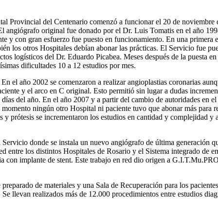
al Provincial del Centenario comenzó a funcionar el 20 de noviembre d
El angiógrafo original fue donado por el Dr. Luis Tomatis en el año 19
e y con gran esfuerzo fue puesto en funcionamiento. En una primera e
én los otros Hospitales debían abonar las prácticas. El Servicio fue pu
ctos logísticos del Dr. Eduardo Picabea. Meses después de la puesta e
simas dificultades 10 a 12 estudios por mes.
. En el año 2002 se comenzaron a realizar angioplastias coronarias au
aciente y el arco en C original. Esto permitió sin lugar a dudas increm
 días del año. En el año 2007 y a partir del cambio de autoridades en el
ese momento ningún otro Hospital ni paciente tuvo que abonar más para re
s y prótesis se incrementaron los estudios en cantidad y complejidad y
Servicio donde se instala un nuevo angiógrafo de última generación que 
 entre los distintos Hospitales de Rosario y el Sistema integrado de em
ria con implante de stent. Este trabajo en red dio origen a G.I.T.Mu.
reparado de materiales y una Sala de Recuperación para los pacientes 
 Se llevan realizados más de 12.000 procedimientos entre estudios diagn