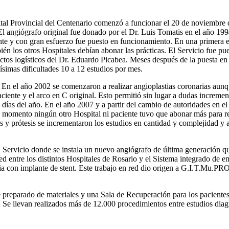
al Provincial del Centenario comenzó a funcionar el 20 de noviembre d
El angiógrafo original fue donado por el Dr. Luis Tomatis en el año 19
e y con gran esfuerzo fue puesto en funcionamiento. En una primera e
én los otros Hospitales debían abonar las prácticas. El Servicio fue pu
ctos logísticos del Dr. Eduardo Picabea. Meses después de la puesta e
simas dificultades 10 a 12 estudios por mes.
. En el año 2002 se comenzaron a realizar angioplastias coronarias au
aciente y el arco en C original. Esto permitió sin lugar a dudas increm
 días del año. En el año 2007 y a partir del cambio de autoridades en el
ese momento ningún otro Hospital ni paciente tuvo que abonar más para re
s y prótesis se incrementaron los estudios en cantidad y complejidad y
Servicio donde se instala un nuevo angiógrafo de última generación que 
 entre los distintos Hospitales de Rosario y el Sistema integrado de em
ria con implante de stent. Este trabajo en red dio origen a G.I.T.Mu.
reparado de materiales y una Sala de Recuperación para los pacientes 
 Se llevan realizados más de 12.000 procedimientos entre estudios diagn