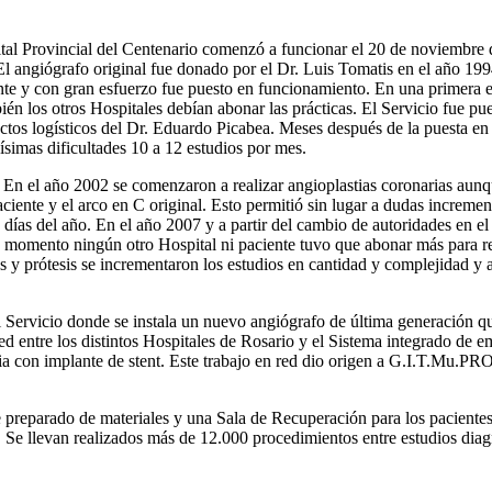
al Provincial del Centenario comenzó a funcionar el 20 de noviembre d
El angiógrafo original fue donado por el Dr. Luis Tomatis en el año 19
e y con gran esfuerzo fue puesto en funcionamiento. En una primera e
én los otros Hospitales debían abonar las prácticas. El Servicio fue pu
ctos logísticos del Dr. Eduardo Picabea. Meses después de la puesta e
simas dificultades 10 a 12 estudios por mes.
. En el año 2002 se comenzaron a realizar angioplastias coronarias au
aciente y el arco en C original. Esto permitió sin lugar a dudas increm
 días del año. En el año 2007 y a partir del cambio de autoridades en el
ese momento ningún otro Hospital ni paciente tuvo que abonar más para re
s y prótesis se incrementaron los estudios en cantidad y complejidad y
Servicio donde se instala un nuevo angiógrafo de última generación que 
 entre los distintos Hospitales de Rosario y el Sistema integrado de em
ria con implante de stent. Este trabajo en red dio origen a G.I.T.Mu.
reparado de materiales y una Sala de Recuperación para los pacientes 
 Se llevan realizados más de 12.000 procedimientos entre estudios diagn